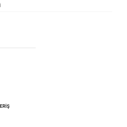
I
ERİŞ