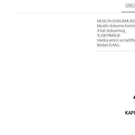
ÜRÜ
MUSLİN DOKUMA BO
Muslin dokuma bornoz
4 kat dokunmuş,
%100 PAMUK
Harika emici ve hafiftir
Beden:S/M/L
KAP