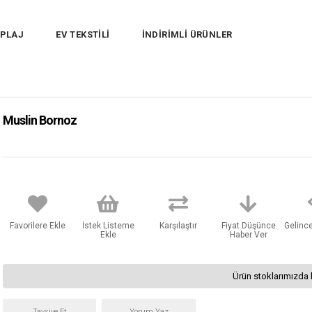
PLAJ
EV TEKSTİLİ
İNDİRİMLİ ÜRÜNLER
Muslin Bornoz
Favorilere Ekle
İstek Listeme
Karşılaştır
Fiyat Düşünce
Gelinc
Ekle
Haber Ver
Ürün stoklarımızda 
Tavsiye Et
Yorum Yaz