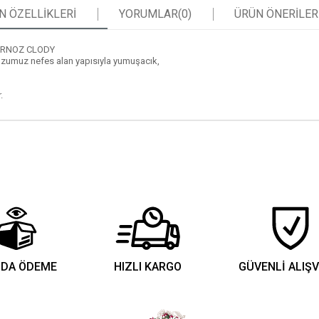
N ÖZELLIKLERI
YORUMLAR
(0)
ÜRÜN ÖNERILER
RNOZ CLODY
umuz nefes alan yapısıyla yumuşacık,
.
IDA ÖDEME
HIZLI KARGO
GÜVENLİ ALIŞV